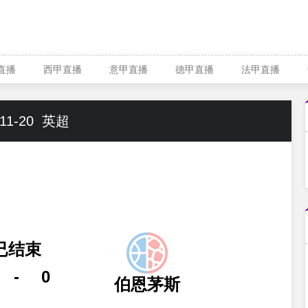
A直播
西甲直播
意甲直播
德甲直播
法甲直播
11-20
英超
已结束
-
0
伯恩茅斯