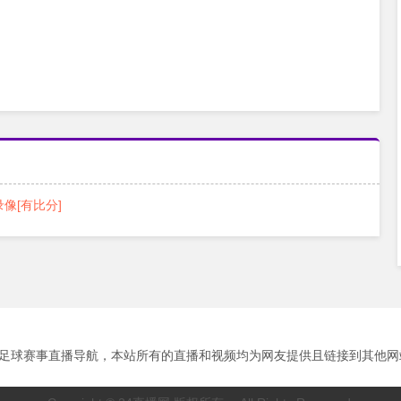
录像[有比分]
球赛事直播导航，本站所有的直播和视频均为网友提供且链接到其他网站播放。