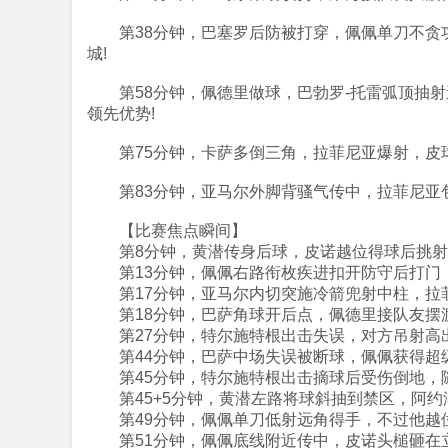
第38分钟，巴塞罗后防被打穿，佩佩单刀不贪功横
城!
第58分钟，佩德里做球，巴勃罗-托雷弧顶抽射造
领先优势!
第75分钟，卡萨多倒三角，拉菲尼亚爆射，皮球经变
第83分钟，亚马尔外脚背骚气传中，拉菲尼亚包抄到
【比赛焦点瞬间】
第8分钟，黄潜传身后球，皮诺越位得球后挑射
第13分钟，佩佩右路衔枚疾进扣开防守后打门
第17分钟，亚马尔内切突施冷箭兜射中柱，拉
第18分钟，巴萨角球开后点，佩德里接队友摆
第27分钟，特尔施特根出击失误，对方吊射高
第44分钟，巴萨中场失误被断球，佩佩获得超
第45分钟，特尔施特根出击摘球后受伤倒地，随
第45+5分钟，黄潜左路将球斜抽到禁区，阿约
第49分钟，佩佩单刀低射远角得手，不过他越
第51分钟，佩佩底线附近传中，皮诺头槌砸在