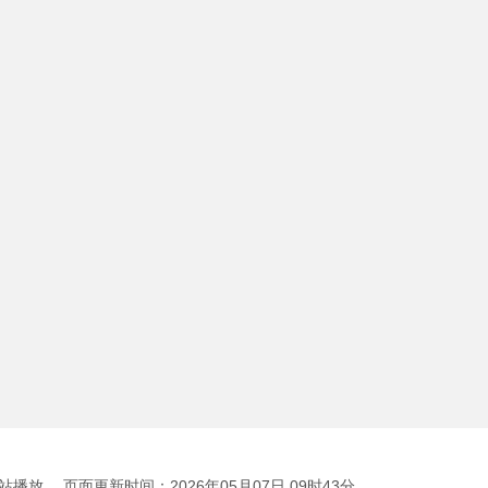
 页面更新时间：2026年05月07日 09时43分