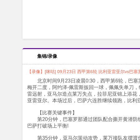
集锦/录像
【录像】[咪咕] 09月23日 西甲第6轮 比利亚雷亚尔vs巴塞
北京时间9月23日凌晨0:30，西甲第6轮，巴
梅开二度，阿约泽-佩雷斯扳回一球，佩佩失单刀，
雷远射，亚马尔造点莱万失点，拉菲尼亚锦上添花，
亚雷亚尔。本场过后，巴萨六连胜继续领跑，比利亚
【比赛关键事件】
第20分钟，巴塞罗那通过团队配合撕开黄潜防线，
巴萨打破场上平衡!
第35分钟，亚马尔策动攻势，莱万接队友摆渡倒钩将